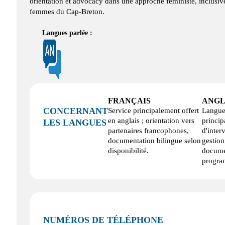
orientation et advocacy dans une approche féministe, inclusive
femmes du Cap-Breton.
Langues parlée :
FRANÇAIS
ANGL
CONCERNANT
Service principalement offert
Langu
en anglais ; orientation vers
princip
LES LANGUES
partenaires francophones,
d'inter
documentation bilingue selon
gestion
disponibilité.
docume
progra
NUMÉROS DE TÉLÉPHONE