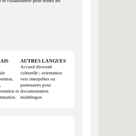
 et collaborative pour toutes les
AIS
AUTRES LANGUES
e
Accueil diversité
ale
culturelle ; orientation
vention,
vers interprètes ou
,
partenaires pour
ntation et
documentation
mmation.
multilingue.