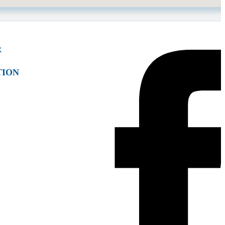
R
TION