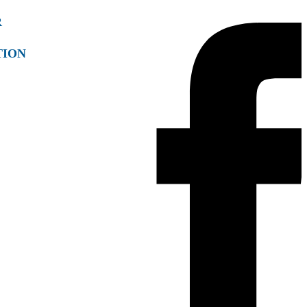
R
TION