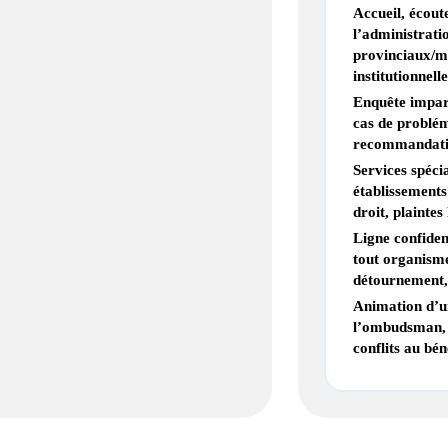
Accueil, écoute
l’administrati
provinciaux/mu
institutionnell
Enquête impart
cas de problém
recommandatio
Services spécia
établissements
droit, plainte
Ligne confiden
tout organisme
détournement, a
Animation d’un
l’ombudsman, l
conflits au bé