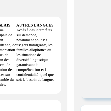
LAIS
AUTRES LANGUES
ue
Accès à des interprètes
ipale de
sur demande,
on
notamment pour les
idienne, de
usagers immigrants, les
mentation
familles allophones ou
ne, de
les situations de
on des
diversité linguistique,
ers, de
garantissant la
ation des
compréhension et la
ces sur
confidentialité, quel que
semble du
soit le besoin de langue.
oire.