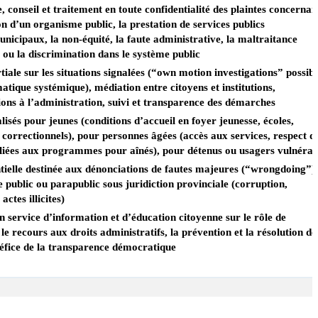
, conseil et traitement en toute confidentialité des plaintes concernan
on d’un organisme public, la prestation de services publics
nicipaux, la non‑équité, la faute administrative, la maltraitance
e ou la discrimination dans le système public
iale sur les situations signalées (“own motion investigations” possibl
atique systémique), médiation entre citoyens et institutions,
ns à l’administration, suivi et transparence des démarches
lisés pour jeunes (conditions d’accueil en foyer jeunesse, écoles,
 correctionnels), pour personnes âgées (accès aux services, respect d
s liées aux programmes pour aînés), pour détenus ou usagers vulnérab
tielle destinée aux dénonciations de fautes majeures (“wrongdoing”)
 public ou parapublic sous juridiction provinciale (corruption,
ctes illicites)
 service d’information et d’éducation citoyenne sur le rôle de
e recours aux droits administratifs, la prévention et la résolution de
néfice de la transparence démocratique