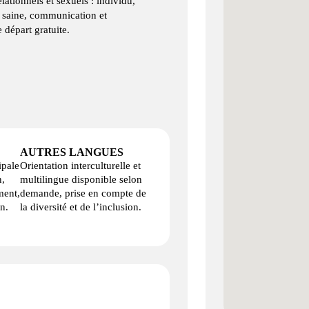
ationnels et sexuels : individu,
é saine, communication et
départ gratuite.
AUTRES LANGUES
ipale
Orientation interculturelle et
n,
multilingue disponible selon
ent,
demande, prise en compte de
n.
la diversité et de l’inclusion.