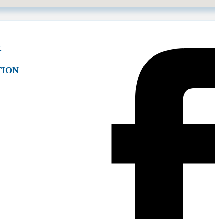
R
TION