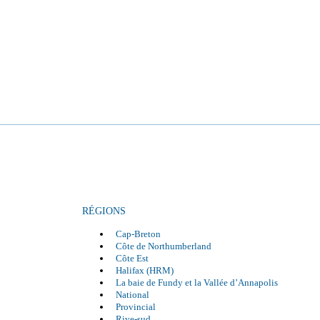
RÉGIONS
Cap-Breton
Côte de Northumberland
Côte Est
Halifax (HRM)
La baie de Fundy et la Vallée d’Annapolis
National
Provincial
Rive-sud